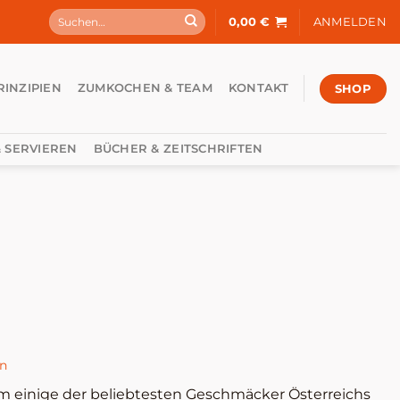
Suchen
0,00
€
ANMELDEN
nach:
SHOP
RINZIPIEN
ZUMKOCHEN & TEAM
KONTAKT
 SERVIEREN
BÜCHER & ZEITSCHRIFTEN
en
 dem einige der beliebtesten Geschmäcker Österreichs