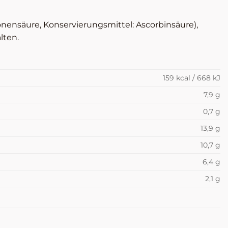
onensäure, Konservierungsmittel: Ascorbinsäure),
lten.
159 kcal / 668 kJ
7,9 g
0,7 g
13,9 g
10,7 g
6,4 g
2,1 g