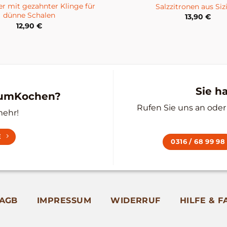
r mit gezahnter Klinge für
Salzzitronen aus Sizi
dünne Schalen
13,90
€
12,90
€
Sie h
zumKochen?
Rufen Sie uns an oder 
mehr!
E
0316 / 68 99 98
AGB
IMPRESSUM
WIDERRUF
HILFE & F