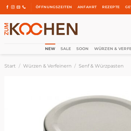
Zum
ÖFFNUNGSZEITEN
ANFAHRT
REZEPTE
GE
Inhalt
springen
NEW
SALE
SOON
WÜRZEN & VERF
Start
/
Würzen & Verfeinern
/
Senf & Würzpasten