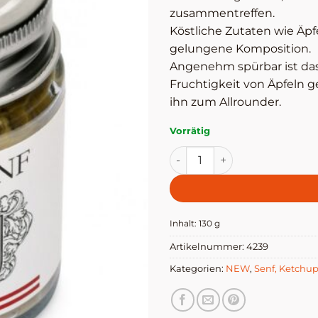
zusammentreffen.
Köstliche Zutaten wie Äpf
gelungene Komposition.
Angenehm spürbar ist da
Fruchtigkeit von Äpfeln 
ihn zum Allrounder.
Vorrätig
Steyrersenf Menge
Inhalt: 130
g
Artikelnummer:
4239
Kategorien:
NEW
,
Senf, Ketchup