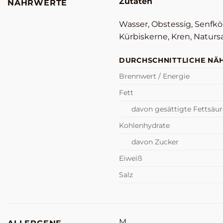
Zutaten
NÄHRWERTE
Wasser, Obstessig, Senfkö
Kürbiskerne, Kren, Naturs
DURCHSCHNITTLICHE NÄH
Brennwert / Energie
Fett
davon gesättigte Fettsäu
Kohlenhydrate
davon Zucker
Eiweiß
Salz
M