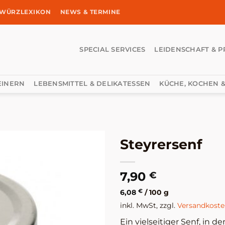
WÜRZLEXIKON
NEWS & TERMINE
SPECIAL SERVICES
LEIDENSCHAFT & P
EINERN
LEBENSMITTEL & DELIKATESSEN
KÜCHE, KOCHEN &
Steyrersenf
7,90
€
6,08
€
/
100
g
inkl. MwSt, zzgl.
Versandkost
Ein vielseitiger Senf, in