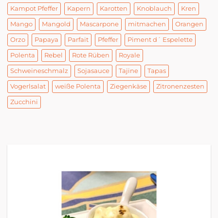
Kampot Pfeffer
Kapern
Karotten
Knoblauch
Kren
Mango
Mangold
Mascarpone
mitmachen
Orangen
Orzo
Papaya
Parfait
Pfeffer
Piment d´ Espelette
Polenta
Rebel
Rote Rüben
Royale
Schweineschmalz
Sojasauce
Tajine
Tapas
Vogerlsalat
weiße Polenta
Ziegenkäse
Zitronenzesten
Zucchini