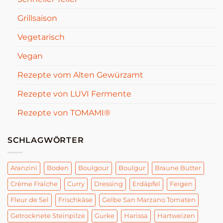
Grillsaison
Vegetarisch
Vegan
Rezepte vom Alten Gewürzamt
Rezepte von LUVI Fermente
Rezepte von TOMAMI®
SCHLAGWÖRTER
Aranzini
Boden
Boulgour
Boulgur
Braune Butter
Crème Fraîche
Curry
Dressing
Erdäpfel
Feigen
Fleur de Sel
Frischkäse
Gelbe San Marzano Tomaten
Getrocknete Steinpilze
Gurke
Harissa
Hartweizen