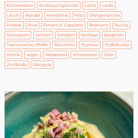
Kichererbsen
Knoblauchgranulat
Lachs
Lardo
Lauch
Mandel
Mandoline
Miso
Orangenschale
Pastete
Pilze
Piment d´Espelette
Rosmarin
Rucola
Salzkapern
Salzzart
Schöberl
Senfsaat
Spaghetti
Tasmanischer Pfeffer
Tellicherry
Thymian
Trüffelbutter
Vanille
vegan
Wasserbad
Winteressen
Zatar
Zimtblüte
Überguss