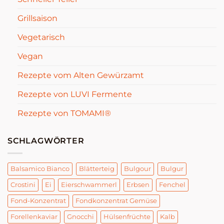
Grillsaison
Vegetarisch
Vegan
Rezepte vom Alten Gewürzamt
Rezepte von LUVI Fermente
Rezepte von TOMAMI®
SCHLAGWÖRTER
Balsamico Bianco
Blätterteig
Bulgour
Bulgur
Crostini
Ei
Eierschwammerl
Erbsen
Fenchel
Fond-Konzentrat
Fondkonzentrat Gemüse
Forellenkaviar
Gnocchi
Hülsenfrüchte
Kalb