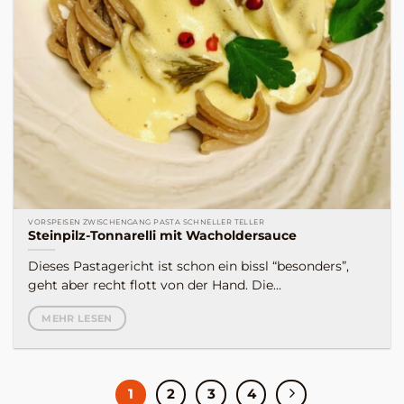
VORSPEISEN ZWISCHENGANG PASTA SCHNELLER TELLER
Steinpilz-Tonnarelli mit Wacholdersauce
Dieses Pastagericht ist schon ein bissl “besonders”,
geht aber recht flott von der Hand. Die...
MEHR LESEN
1
2
3
4