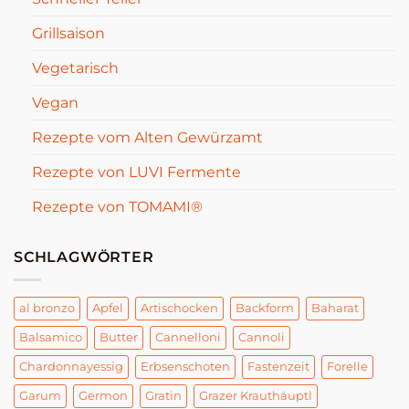
Grillsaison
Vegetarisch
Vegan
Rezepte vom Alten Gewürzamt
Rezepte von LUVI Fermente
Rezepte von TOMAMI®
SCHLAGWÖRTER
al bronzo
Apfel
Artischocken
Backform
Baharat
Balsamico
Butter
Cannelloni
Cannoli
Chardonnayessig
Erbsenschoten
Fastenzeit
Forelle
Garum
Germon
Gratin
Grazer Krauthäuptl