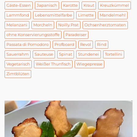
Gäste-Essen
Japanisch
Karotte
Kraut
Kreuzkümmel
Lammfond
Lebensmittelfarbe
Limette
Mandelmehl
Melanzani
Morcheln
Noilly Prat
Ochsenherztomaten
ohne Konservierungsstoffe
Paradeiser
Passata di Pomodoro
Profboard
Revol
Rind
Sauerrahm
Sauteuse
Spinat
Stundenei
Tortellini
Vegetarisch
Weißer Thunfisch
Wiegepresse
Zimtblüten