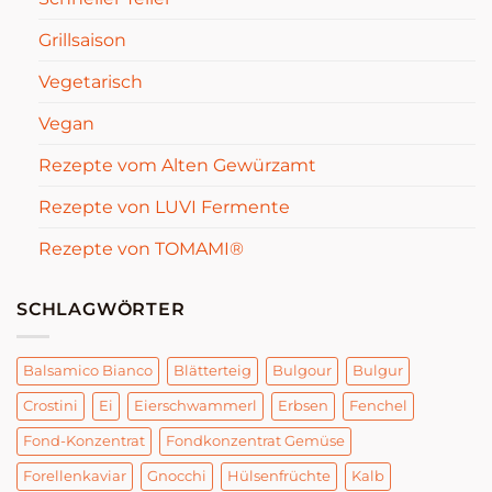
Grillsaison
Vegetarisch
Vegan
Rezepte vom Alten Gewürzamt
Rezepte von LUVI Fermente
Rezepte von TOMAMI®
SCHLAGWÖRTER
Balsamico Bianco
Blätterteig
Bulgour
Bulgur
Crostini
Ei
Eierschwammerl
Erbsen
Fenchel
Fond-Konzentrat
Fondkonzentrat Gemüse
Forellenkaviar
Gnocchi
Hülsenfrüchte
Kalb