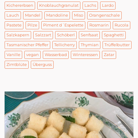
Kichererbsen
Knoblauchgranulat
Lachs
Lardo
Lauch
Mandel
Mandoline
Miso
Orangenschale
Pastete
Pilze
Piment d´Espelette
Rosmarin
Rucola
Salzkapern
Salzzart
Schöberl
Senfsaat
Spaghetti
Tasmanischer Pfeffer
Tellicherry
Thymian
Trüffelbutter
Vanille
vegan
Wasserbad
Winteressen
Zatar
Zimtblüte
Überguss