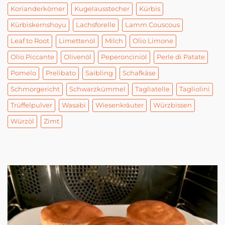
Korianderkörner
Kugelausstecher
Kürbis
Kürbiskernshoyu
Lachsforelle
Lamm Couscous
Leaf to Root
Limettenöl
Milch
Olio Limone
Olio Piccante
Olivenöl
Peperonciniöl
Perle di Patate
Pomelo
Prelibato
Saibling
Schafkäse
Schmorgericht
Schwarzkümmel
Tagliatelle
Tagliolini
Trüffelpulver
Wasabi
Wiesenkräuter
Würzbissen
Würzöl
Zimt