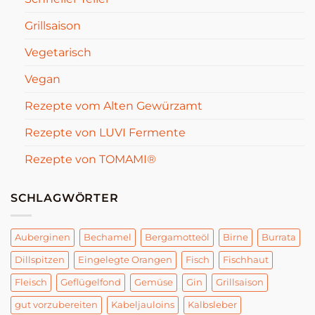
Grillsaison
Vegetarisch
Vegan
Rezepte vom Alten Gewürzamt
Rezepte von LUVI Fermente
Rezepte von TOMAMI®
SCHLAGWÖRTER
Auberginen
Bechamel
Bergamotteöl
Birne
Burrata
Dillspitzen
Eingelegte Orangen
Fisch
Fischhaut
Fleisch
Geflügelfond
Gemüse
Gin
Grillsaison
gut vorzubereiten
Kabeljauloins
Kalbsleber