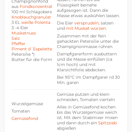
Champignonfond
Flüssigkeit beinahe
aus
Fondkonzentrat
aufgesogen ist. Dann die
100 ml Schlagobers
Masse etwas auskühlen lassen.
Knoblauchgranulat
3 EL
weiße Polenta
Die Eier
versprudeln
, salzen
3 -4 Eier
und
mit Muskat würzen
.
Muskatnuss
Zusammen mit der fein
Salz
gehackten Petersilie unter die
Pfeffer
Champignonmasse rühren.
Piment d´Espelette
Dampfgarerform ausbuttern
Petersilie *)
und die Masse einfüllen (ca
Butter für die Form
1cm hoch) und mit
Klarsichtfolie abdecken.
Bei 95°C im Dampfgarer rd 30
Min. garen
Gemüse putzen und klein
schneiden, Tomaten vierteln
Wurzelgemüse
Alles in Gemüsefond kochen
Tomaten
bis das Wurzelgemüse weich
ist. Mit dem Stabmixer mixen
Gemüsefond
und dann durch ein
Spitzsieb
abgießen