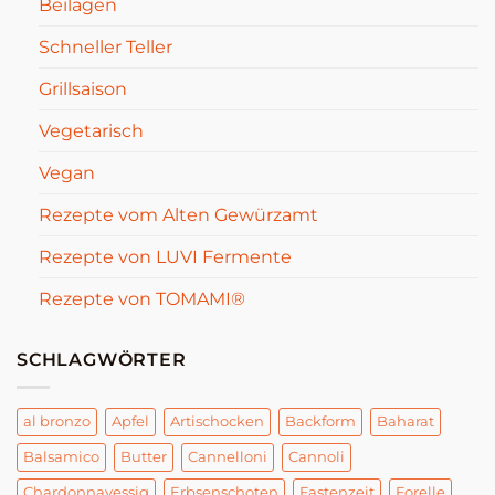
Beilagen
Schneller Teller
Grillsaison
Vegetarisch
Vegan
Rezepte vom Alten Gewürzamt
Rezepte von LUVI Fermente
Rezepte von TOMAMI®
SCHLAGWÖRTER
al bronzo
Apfel
Artischocken
Backform
Baharat
Balsamico
Butter
Cannelloni
Cannoli
Chardonnayessig
Erbsenschoten
Fastenzeit
Forelle