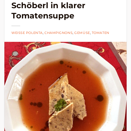
Schöberl in klarer
Tomatensuppe
WEISSE POLENTA
,
CHAMPIGNONS
,
GEMÜSE
,
TOMATEN