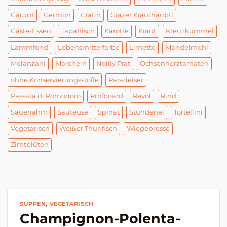
Garum
Germon
Gratin
Grazer Krauthäuptl
Gäste-Essen
Japanisch
Karotte
Kraut
Kreuzkümmel
Lammfond
Lebensmittelfarbe
Limette
Mandelmehl
Melanzani
Morcheln
Noilly Prat
Ochsenherztomaten
ohne Konservierungsstoffe
Paradeiser
Passata di Pomodoro
Profboard
Revol
Rind
Sauerrahm
Sauteuse
Spinat
Stundenei
Tortellini
Vegetarisch
Weißer Thunfisch
Wiegepresse
Zimtblüten
SUPPEN
,
VEGETARISCH
Champignon-Polenta-