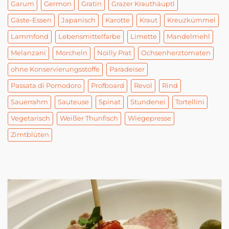
Garum
Germon
Gratin
Grazer Krauthäuptl
Gäste-Essen
Japanisch
Karotte
Kraut
Kreuzkümmel
Lammfond
Lebensmittelfarbe
Limette
Mandelmehl
Melanzani
Morcheln
Noilly Prat
Ochsenherztomaten
ohne Konservierungsstoffe
Paradeiser
Passata di Pomodoro
Profboard
Revol
Rind
Sauerrahm
Sauteuse
Spinat
Stundenei
Tortellini
Vegetarisch
Weißer Thunfisch
Wiegepresse
Zimtblüten