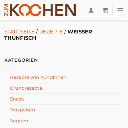
Zum
Inhalt
springen
STARTSEITE
/
REZEPTE
/
WEISSER T
HUNFISCH
KATEGORIEN
Rezepte von KundInnen
Grundrezepte
Snack
Vorspeisen
Suppen