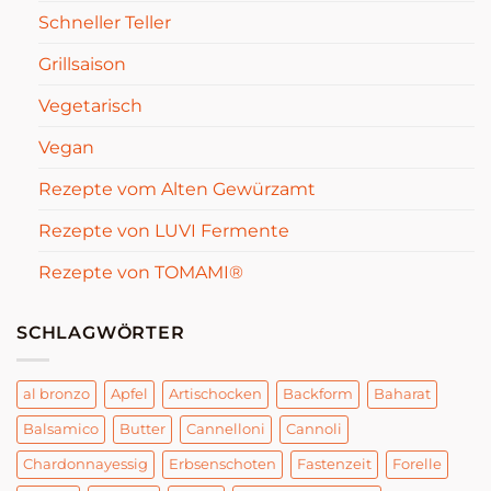
Schneller Teller
Grillsaison
Vegetarisch
Vegan
Rezepte vom Alten Gewürzamt
Rezepte von LUVI Fermente
Rezepte von TOMAMI®
SCHLAGWÖRTER
al bronzo
Apfel
Artischocken
Backform
Baharat
Balsamico
Butter
Cannelloni
Cannoli
Chardonnayessig
Erbsenschoten
Fastenzeit
Forelle