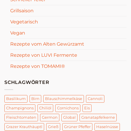
Grillsaison
Vegetarisch
Vegan
Rezepte vom Alten Gewürzamt
Rezepte von LUVI Fermente
Rezepte von TOMAMI®
SCHLAGWÖRTER
Basilikum
Birn
Blauschimmelkäse
Cannoli
Champignons
Chiliöl
Cornichons
Eis
Fleischtomaten
Germon
Global
Granatapfelkerne
Grazer Krauthäuptl
Grieß
Grüner Pfeffer
Haselnüsse