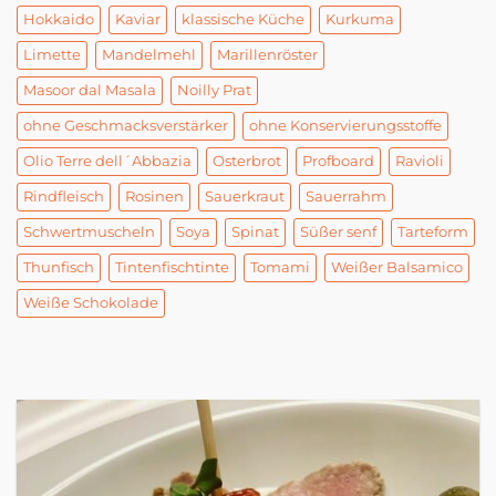
Hokkaido
Kaviar
klassische Küche
Kurkuma
Limette
Mandelmehl
Marillenröster
Masoor dal Masala
Noilly Prat
ohne Geschmacksverstärker
ohne Konservierungsstoffe
Olio Terre dell´Abbazia
Osterbrot
Profboard
Ravioli
Rindfleisch
Rosinen
Sauerkraut
Sauerrahm
Schwertmuscheln
Soya
Spinat
Süßer senf
Tarteform
Thunfisch
Tintenfischtinte
Tomami
Weißer Balsamico
Weiße Schokolade