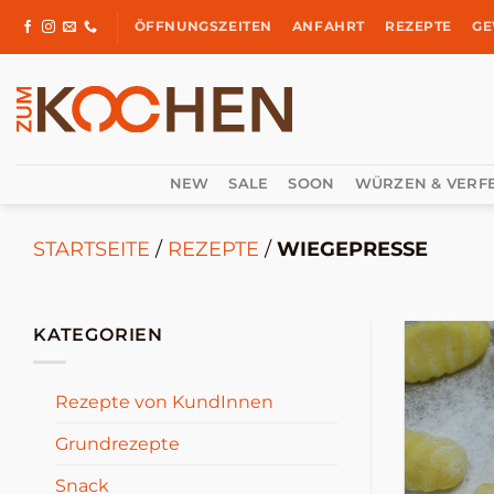
Zum
ÖFFNUNGSZEITEN
ANFAHRT
REZEPTE
GE
Inhalt
springen
NEW
SALE
SOON
WÜRZEN & VERF
STARTSEITE
/
REZEPTE
/
WIEGEPRESSE
KATEGORIEN
Rezepte von KundInnen
Grundrezepte
Snack