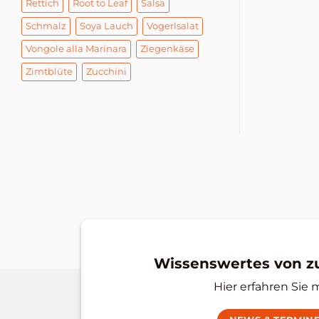
Rettich
Root to Leaf
Salsa
Schmalz
Soya Lauch
Vogerlsalat
Vongole alla Marinara
Ziegenkäse
Zimtblüte
Zucchini
Wissenswertes von 
Hier erfahren Sie 