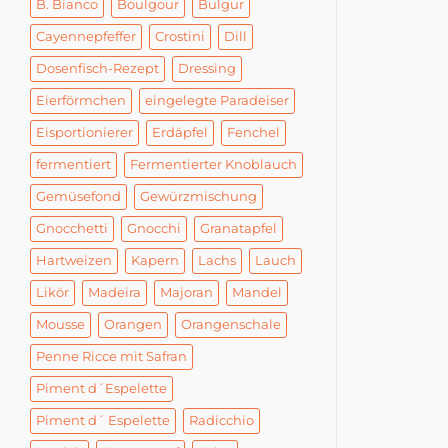
B. Bianco
Boulgour
Bulgur
Cayennepfeffer
Crostini
Dill
Dosenfisch-Rezept
Dressing
Eierförmchen
eingelegte Paradeiser
Eisportionierer
Erdäpfel
Fenchel
fermentiert
Fermentierter Knoblauch
Gemüsefond
Gewürzmischung
Gnocchetti
Gnocchi
Granatapfel
Hartweizen
Kapern
Lachs
Lauch
Likör
Madeira
Majoran
Mandel
Mousse
Orangen
Orangenschale
Penne Ricce mit Safran
Piment d´Espelette
Piment d´ Espelette
Radicchio