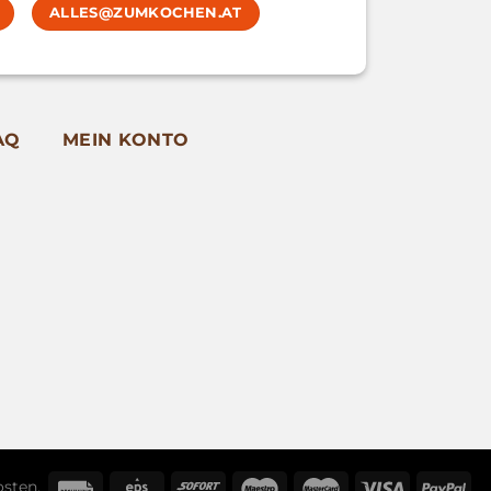
ALLES@ZUMKOCHEN.AT
AQ
MEIN KONTO
osten
.