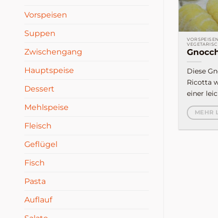
Vorspeisen
Suppen
VORSPEISEN
VEGETARISC
Zwischengang
Gnocch
Hauptspeise
Diese Gn
Ricotta 
Dessert
einer lei
Mehlspeise
MEHR 
Fleisch
Geflügel
Fisch
Pasta
Auflauf