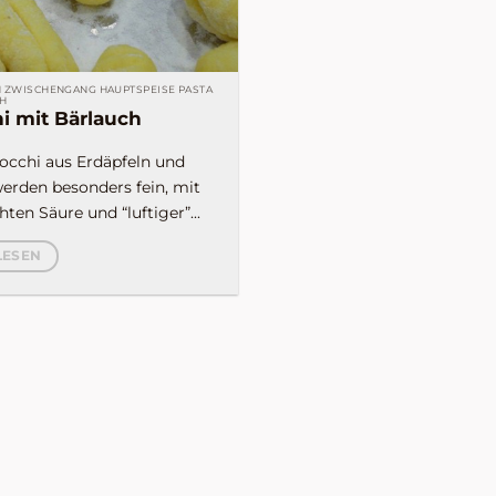
 ZWISCHENGANG HAUPTSPEISE PASTA
H
i mit Bärlauch
occhi aus Erdäpfeln und
werden besonders fein, mit
chten Säure und “luftiger”...
LESEN