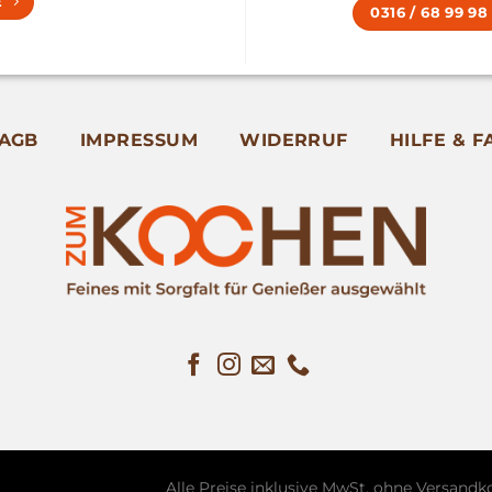
E
0316 / 68 99 98
AGB
IMPRESSUM
WIDERRUF
HILFE & F
Alle Preise inklusive MwSt. ohne
Versandk