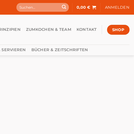
Suchen
0,00
€
ANMELDEN
nach:
SHOP
RINZIPIEN
ZUMKOCHEN & TEAM
KONTAKT
 SERVIEREN
BÜCHER & ZEITSCHRIFTEN