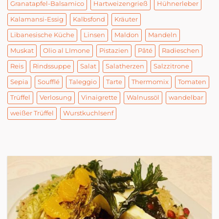
Granatapfel-Balsamico
Hartweizengrieß
Hühnerleber
Kalamansi-Essig
Kalbsfond
Kräuter
Libanesische Küche
Linsen
Maldon
Mandeln
Muskat
Olio al LImone
Pistazien
Pâté
Radieschen
Reis
Rindssuppe
Salat
Salatherzen
Salzzitrone
Sepia
Soufflé
Taleggio
Tarte
Thermomix
Tomaten
Trüffel
Verlosung
Vinaigrette
Walnussöl
wandelbar
weißer Trüffel
Wurstkuchlsenf