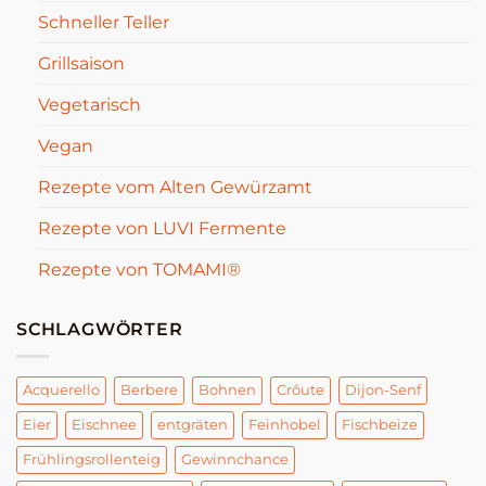
Schneller Teller
Grillsaison
Vegetarisch
Vegan
Rezepte vom Alten Gewürzamt
Rezepte von LUVI Fermente
Rezepte von TOMAMI®
SCHLAGWÖRTER
Acquerello
Berbere
Bohnen
Crôute
Dijon-Senf
Eier
Eischnee
entgräten
Feinhobel
Fischbeize
Frühlingsrollenteig
Gewinnchance