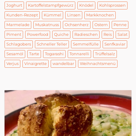
Joghurt
Kartoffelstampfgewürz
Knödel
Kohlsprossen
Kunden-Rezept
Kümmel
Linsen
Markknochen
Marmelade
Muskatnuss
Ochsenherz
Ostern
Penne
Piment
Powerfood
Quiche
Radieschen
Reis
Salat
Schlagobers
Schneller Teller
Semmelfülle
Senfkaviar
Sesamöl
Tarte
Togarashi
Tonnarelli
Trüffelsalz
Verjus
Vinaigrette
wandelbar
Weihnachtsmenü