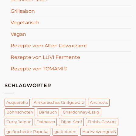
Grillsaison
Vegetarisch
Vegan
Rezepte vom Alten Gewürzamt
Rezepte von LUVI Fermente
Rezepte von TOMAMI®
SCHLAGWÖRTER
Acquerello
Afrikanisches Grillgewürz
Anchovis
Bohnschoten
Bärlauch
Chardonnay-Essig
Curry Jaipur
Dalbosco
Dijon-Senf
Finish-Gewürz
geräucherter Paprika
gratinieren
Hartweizengrieß