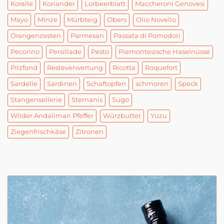
Koralle
Koriander
Lorbeerblatt
Maccheroni Genovesi
Mayo
Minze
Mürbteig
Obers
Olio Novello
Orangenzesten
Parmesan
Passata di Pomodori
Pecorino
Persillade
Pesto
Piemontesische Haselnüsse
Pilzfond
Resteverwertung
Ricotta
Roquefort
Sardelle
Sardinen
Schaftopfen
schmoren
Speck
Stangensellerie
Sternanis
Sugo
Wilder Andaliman Pfeffer
Würzbutter
Yuzu
Ziegenfrischkäse
Zitronen