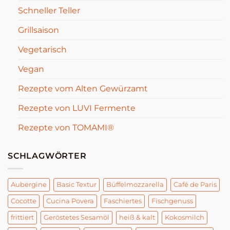
Schneller Teller
Grillsaison
Vegetarisch
Vegan
Rezepte vom Alten Gewürzamt
Rezepte von LUVI Fermente
Rezepte von TOMAMI®
SCHLAGWÖRTER
Aubergine
Basic Textur
Büffelmozzarella
Café de Paris
Cocotte
Cucina Povera
Faschiertes
Fischgenuss
frittiert
Geröstetes Sesamöl
heiß & kalt
Kokosmilch