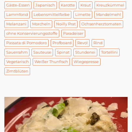
Gäste-Essen
Japanisch
Karotte
Kraut
Kreuzkümmel
Lammfond
Lebensmittelfarbe
Limette
Mandelmehl
Melanzani
Morcheln
Noilly Prat
Ochsenherztomaten
ohne Konservierungsstoffe
Paradeiser
Passata di Pomodoro
Profboard
Revol
Rind
Sauerrahm
Sauteuse
Spinat
Stundenei
Tortellini
Vegetarisch
Weißer Thunfisch
Wiegepresse
Zimtblüten