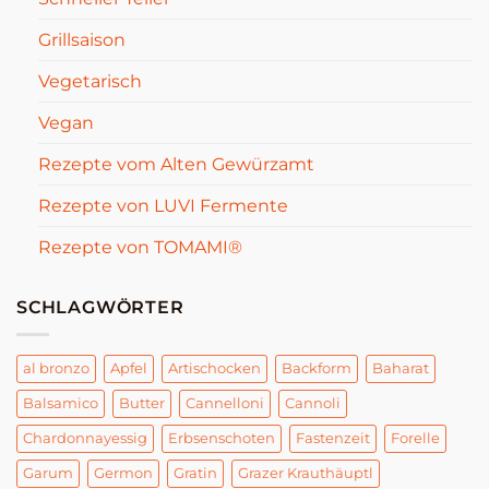
Grillsaison
Vegetarisch
Vegan
Rezepte vom Alten Gewürzamt
Rezepte von LUVI Fermente
Rezepte von TOMAMI®
SCHLAGWÖRTER
al bronzo
Apfel
Artischocken
Backform
Baharat
Balsamico
Butter
Cannelloni
Cannoli
Chardonnayessig
Erbsenschoten
Fastenzeit
Forelle
Garum
Germon
Gratin
Grazer Krauthäuptl