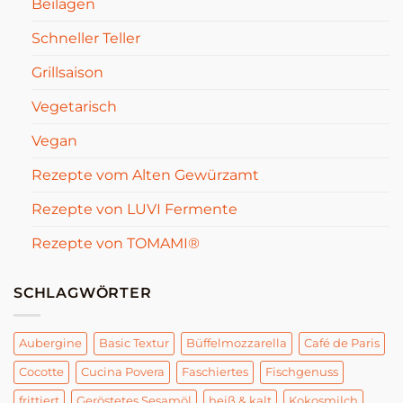
Beilagen
Schneller Teller
Grillsaison
Vegetarisch
Vegan
Rezepte vom Alten Gewürzamt
Rezepte von LUVI Fermente
Rezepte von TOMAMI®
SCHLAGWÖRTER
Aubergine
Basic Textur
Büffelmozzarella
Café de Paris
Cocotte
Cucina Povera
Faschiertes
Fischgenuss
frittiert
Geröstetes Sesamöl
heiß & kalt
Kokosmilch