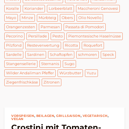
Koralle
Koriander
Lorbeerblatt
Maccheroni Genovesi
Mayo
Minze
Mürbteig
Obers
Olio Novello
Orangenzesten
Parmesan
Passata di Pomodori
Pecorino
Persillade
Pesto
Piemontesische Haselnüsse
Pilzfond
Resteverwertung
Ricotta
Roquefort
Sardelle
Sardinen
Schaftopfen
schmoren
Speck
Stangensellerie
Sternanis
Sugo
Wilder Andaliman Pfeffer
Würzbutter
Yuzu
Ziegenfrischkäse
Zitronen
VORSPEISEN
,
BEILAGEN
,
GRILLSAISON
,
VEGETARISCH
,
VEGAN
Crostini mit Tomaten-