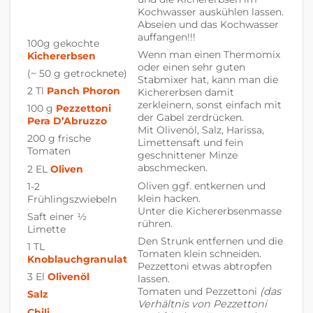
Kochwasser auskühlen lassen.
Abseien und das Kochwasser
auffangen!!!
100g gekochte
Wenn man einen Thermomix
Kichererbsen
oder einen sehr guten
(~ 50 g getrocknete)
Stabmixer hat, kann man die
2 Tl
Panch Phoron
Kichererbsen damit
zerkleinern, sonst einfach mit
100 g
Pezzettoni
der Gabel zerdrücken.
Pera D’Abruzzo
Mit Olivenöl, Salz, Harissa,
200 g frische
Limettensaft und fein
Tomaten
geschnittener Minze
abschmecken.
2 EL
Oliven
Oliven ggf. entkernen und
1-2
klein hacken.
Frühlingszwiebeln
Unter die Kichererbsenmasse
Saft einer ½
rühren.
Limette
Den Strunk entfernen und die
1 TL
Tomaten klein schneiden.
Knoblauchgranulat
Pezzettoni etwas abtropfen
3 El
Olivenöl
lassen.
Tomaten und Pezzettoni
(das
Salz
Verhältnis von Pezzettoni
Chili