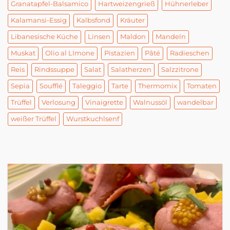
Granatapfel-Balsamico
Hartweizengrieß
Hühnerleber
Kalamansi-Essig
Kalbsfond
Kräuter
Libanesische Küche
Linsen
Maldon
Mandeln
Muskat
Olio al LImone
Pistazien
Pâté
Radieschen
Reis
Rindssuppe
Salat
Salatherzen
Salzzitrone
Sepia
Soufflé
Taleggio
Tarte
Thermomix
Tomaten
Trüffel
Verlosung
Vinaigrette
Walnussöl
wandelbar
weißer Trüffel
Wurstkuchlsenf