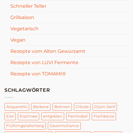
Schneller Teller
Grillsaison
Vegetarisch
Vegan
Rezepte vom Alten Gewürzamt
Rezepte von LUVI Fermente
Rezepte von TOMAMI®
SCHLAGWÖRTER
Acquerello
Berbere
Bohnen
Crôute
Dijon-Senf
Eier
Eischnee
entgräten
Feinhobel
Fischbeize
Frühlingsrollenteig
Gewinnchance