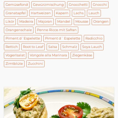
Gemüsefond
Gewürzmischung
Gnocchetti
Gnocchi
Granatapfel
Hartweizen
Kapern
Lachs
Lauch
Likör
Madeira
Majoran
Mandel
Mousse
Orangen
Orangenschale
Penne Ricce mit Safran
Piment d´Espelette
Piment d´ Espelette
Radicchio
Rettich
Root to Leaf
Salsa
Schmalz
Soya Lauch
Vogerlsalat
Vongole alla Marinara
Ziegenkäse
Zimtblüte
Zucchini