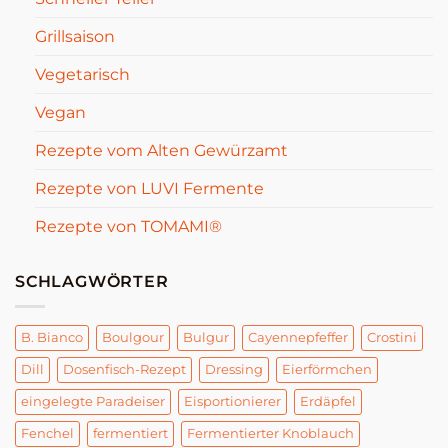
Grillsaison
Vegetarisch
Vegan
Rezepte vom Alten Gewürzamt
Rezepte von LUVI Fermente
Rezepte von TOMAMI®
SCHLAGWÖRTER
B. Bianco
Boulgour
Bulgur
Cayennepfeffer
Crostini
Dill
Dosenfisch-Rezept
Dressing
Eierförmchen
eingelegte Paradeiser
Eisportionierer
Erdäpfel
Fenchel
fermentiert
Fermentierter Knoblauch