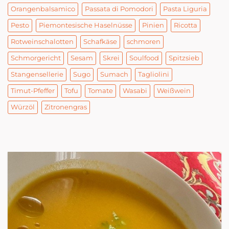
Orangenbalsamico
Passata di Pomodori
Pasta Liguria
Pesto
Piemontesische Haselnüsse
Pinien
Ricotta
Rotweinschalotten
Schafkäse
schmoren
Schmorgericht
Sesam
Skrei
Soulfood
Spitzsieb
Stangensellerie
Sugo
Sumach
Tagliolini
Timut-Pfeffer
Tofu
Tomate
Wasabi
Weißwein
Würzöl
Zitronengras