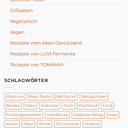
Grillsaison
Vegetarisch
Vegan
Rezepte vom Alten Gewürzamt
Rezepte von LUVI Fermente
Rezepte von TOMAMI®
SCHLAGWÖRTER
Altamura
Basic Textur
Bechamel
Belugalinsen
Bomba
Deko
Erdnüsse
Fisch
Fischfond
Fond
Frühlingszwiebeln
Hendlbrust
Hädecke Verlag
Käse
Kürbis
Mayo
Minze
Olio Limone
Olivenöl