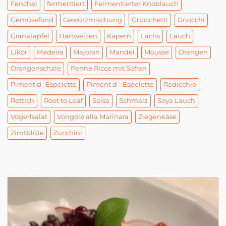
Fenchel
fermentiert
Fermentierter Knoblauch
Gemüsefond
Gewürzmischung
Gnocchetti
Gnocchi
Granatapfel
Hartweizen
Kapern
Lachs
Lauch
Likör
Madeira
Majoran
Mandel
Mousse
Orangen
Orangenschale
Penne Ricce mit Safran
Piment d´Espelette
Piment d´ Espelette
Radicchio
Rettich
Root to Leaf
Salsa
Schmalz
Soya Lauch
Vogerlsalat
Vongole alla Marinara
Ziegenkäse
Zimtblüte
Zucchini