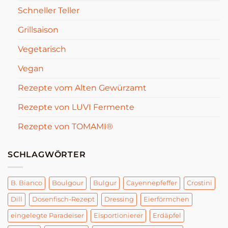
Schneller Teller
Grillsaison
Vegetarisch
Vegan
Rezepte vom Alten Gewürzamt
Rezepte von LUVI Fermente
Rezepte von TOMAMI®
SCHLAGWÖRTER
B. Bianco
Boulgour
Bulgur
Cayennepfeffer
Crostini
Dill
Dosenfisch-Rezept
Dressing
Eierförmchen
eingelegte Paradeiser
Eisportionierer
Erdäpfel